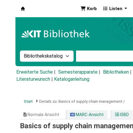
Korb
Listen
Koha
Suche im Katalog nach:
Stichwortsuche im Ka
Erweiterte Suche
Semesterapparate
Bibliotheken
Literaturwunsch
|
Kataloganleitung
Start
Details zu:
Basics of supply chain management /
Normale Ansicht
MARC-Ansicht
ISBD
Basics of supply chain managemen