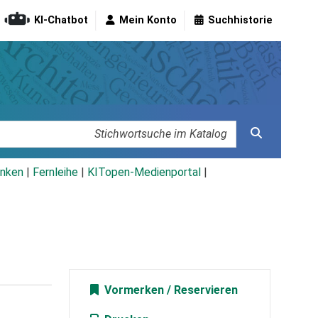
KI-Chatbot
Mein Konto
Suchhistorie
nken
|
Fernleihe
|
KITopen-Medienportal
|
Vormerken