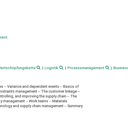
ment
ertschöpfungskette
Logistik
Prozessmanagement
Business
s -- Variance and dependent events -- Basics of
onstraints management -- The customer linkage --
trolling, and improving the supply chain -- The
lity management -- Work teams -- Materials
echnology and supply chain management -- Summary.