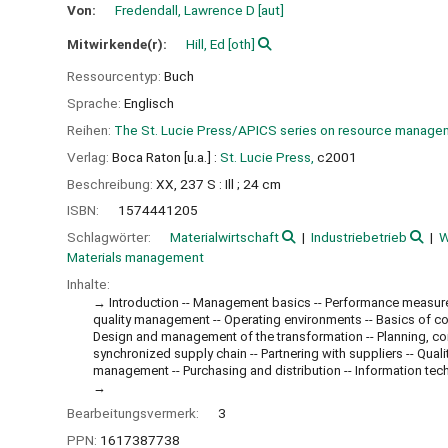
Von:
Fredendall, Lawrence D
[aut]
Mitwirkende(r):
Hill, Ed
[oth]
Ressourcentyp:
Buch
Sprache:
Englisch
Reihen:
The St. Lucie Press/APICS series on resource manage
Verlag:
Boca Raton [u.a.] :
St. Lucie Press,
c2001
Beschreibung:
XX, 237 S : Ill ; 24 cm
ISBN:
1574441205
Schlagwörter:
Materialwirtschaft
Industriebetrieb
W
Materials management
Inhalte:
Introduction -- Management basics -- Performance measure
quality management -- Operating environments -- Basics of c
Design and management of the transformation -- Planning, con
synchronized supply chain -- Partnering with suppliers -- Qua
management -- Purchasing and distribution -- Information t
Bearbeitungsvermerk:
3
PPN:
1617387738