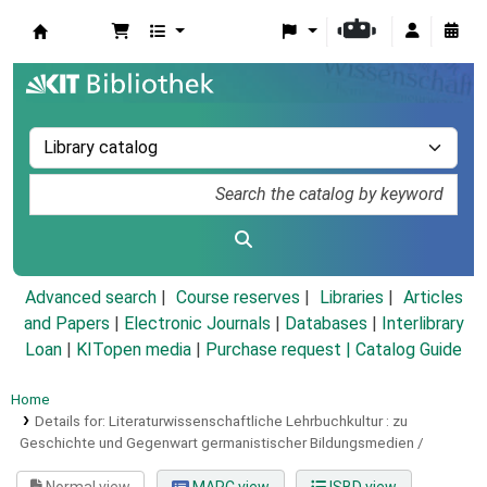
Koha online
Advanced search
Course reserves
Libraries
Articles
and Papers
|
Electronic Journals
|
Databases
|
Interlibrary
Loan
|
KITopen media
|
Purchase request |
Catalog Guide
Home
Details for:
Literaturwissenschaftliche Lehrbuchkultur :
zu
Geschichte und Gegenwart germanistischer Bildungsmedien /