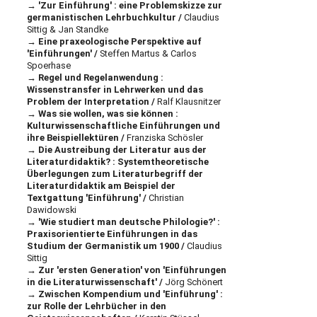
'Zur Einführung' : eine Problemskizze zur
germanistischen Lehrbuchkultur /
Claudius
Sittig & Jan Standke
Eine praxeologische Perspektive auf
'Einführungen' /
Steffen Martus & Carlos
Spoerhase
Regel und Regelanwendung :
Wissenstransfer in Lehrwerken und das
Problem der Interpretation /
Ralf Klausnitzer
Was sie wollen, was sie können :
Kulturwissenschaftliche Einführungen und
ihre Beispiellektüren /
Franziska Schösler
Die Austreibung der Literatur aus der
Literaturdidaktik? : Systemtheoretische
Überlegungen zum Literaturbegriff der
Literaturdidaktik am Beispiel der
Textgattung 'Einführung' /
Christian
Dawidowski
'Wie studiert man deutsche Philologie?' :
Praxisorientierte Einführungen in das
Studium der Germanistik um 1900 /
Claudius
Sittig
Zur 'ersten Generation' von 'Einführungen
in die Literaturwissenschaft' /
Jörg Schönert
Zwischen Kompendium und 'Einführung' :
zur Rolle der Lehrbücher in den