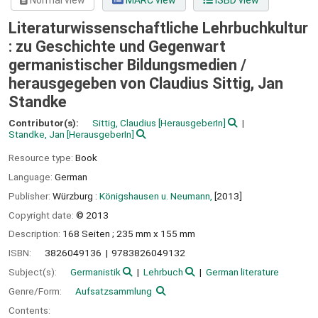
Normal view
MARC view
ISBD view
Literaturwissenschaftliche Lehrbuchkultur
: zu Geschichte und Gegenwart
germanistischer Bildungsmedien /
herausgegeben von Claudius Sittig, Jan
Standke
Contributor(s):
Sittig, Claudius
[HerausgeberIn]
Standke, Jan
[HerausgeberIn]
Resource type:
Book
Language:
German
Publisher:
Würzburg :
Königshausen u. Neumann,
[2013]
Copyright date:
© 2013
Description:
168 Seiten ; 235 mm x 155 mm
ISBN:
3826049136
9783826049132
Subject(s):
Germanistik
Lehrbuch
German literature
Genre/Form:
Aufsatzsammlung
Contents: