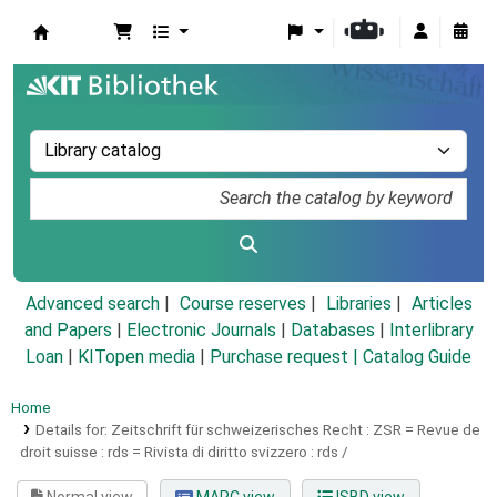
Koha online
Advanced search
Course reserves
Libraries
Articles
and Papers
|
Electronic Journals
|
Databases
|
Interlibrary
Loan
|
KITopen media
|
Purchase request |
Catalog Guide
Home
Details for:
Zeitschrift für schweizerisches Recht :
ZSR = Revue de
droit suisse : rds = Rivista di diritto svizzero : rds /