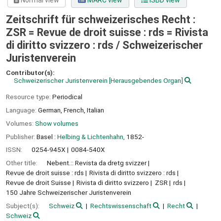
Normal view
MARC view
ISBD view
Zeitschrift für schweizerisches Recht :
ZSR = Revue de droit suisse : rds = Rivista
di diritto svizzero : rds /
Schweizerischer
Juristenverein
Contributor(s):
Schweizerischer Juristenverein
[Herausgebendes Organ]
Resource type:
Periodical
Language:
German
,
French
,
Italian
Volumes:
Show volumes
Publisher:
Basel :
Helbing & Lichtenhahn,
1852-
ISSN:
0254-945X
0084-540X
Other title:
Nebent.:: Revista da dretg svizzer
Revue de droit suisse : rds
Rivista di diritto svizzero : rds
Revue de droit Suisse
Rivista di diritto svizzero
ZSR
rds
150 Jahre Schweizerischer Juristenverein
Subject(s):
Schweiz
Rechtswissenschaft
Recht
Schweiz