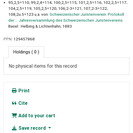
95,2,5=110; 99,2,4=114; 100,2,5=115; 101,2,5=116; 102,2,5=117;
104,2,5=119; 105,2,5=120; 106,2-3=121; 107,2-3=122;
108,2u.5=123 u.a. von:
Schweizerischer Juristenverein. Protokoll
der ... Jahresversammlung des Schweizerischen Juristenvereins.
Basel : Helbing & Lichtenhahn, 1883
PPN:
129457868
Holdings
( 0 )
No physical items for this record
Print
Cite
Add to your cart
Save record