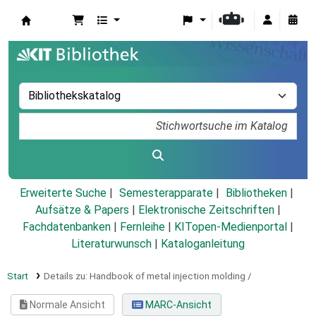
Koha
Erweiterte Suche
Semesterapparate
Bibliotheken
Aufsätze & Papers
|
Elektronische Zeitschriften
|
Fachdatenbanken
|
Fernleihe
|
KITopen-Medienportal
|
Literaturwunsch
|
Kataloganleitung
Start
Details zu:
Handbook of metal injection molding /
Normale Ansicht
MARC-Ansicht