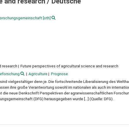
ce and research /
Deutsche
orschungsgemeinschaft
[oth]
d research
Future perspectives of agricultural science and research
arforschung
Agriculture
Prognose
nd vielgestaltiger denn je. Die fortschreitende Liberalisierung des Weltha
sen ihre große Verantwortung sowohl im nationalen als auch im internatio
 die neue Denkschrift Perspektiven der agrarwissenschaftlichen Forschung
ungsgemeinschaft (DFG) herausgegeben wurde [...] (Quelle: DFG).