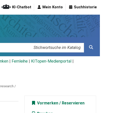
KI-Chatbot
Mein Konto
Suchhistorie
nken
|
Fernleihe
|
KITopen-Medienportal
|
 research /
Vormerken