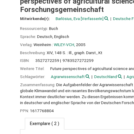
perspectives of agricultural scien
Forschungsgemeinschaft
Mitwirkende(r):
Barlösius, Eva
[VerfasserIn]
Deutsche F
Ressourcentyp:
Buch
Sprache:
Deutsch
,
Englisch
Verlag:
Weinheim :
WILEY-VCH,
2005
Beschreibung:
XIV, 148 S. : Ill., graph. Darst., Kt
ISBN:
3527272259
9783527272259
Weitere Titel:
Future perspectives of agricultural science an
Schlagwörter:
Agrarwissenschaft
Deutschland
Agr
Zusammenfassung:
Die Aufgabenfelder der Agrarwissenschaft si
globale Klimawandel und ein rasantes Bevölkerungswachstum las
Kontext immer deutlicher werden. Zu diesen Ergebnissen kommt
in deutscher und englischer Sprache von der Deutschen Forsch
PPN:
1617768804
Exemplare
( 2 )