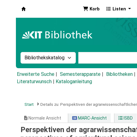
Korb
Listen
Koha
Suche im Katalog nach:
Stichwortsuche im Ka
Erweiterte Suche
Semesterapparate
Bibliotheken
Literaturwunsch
|
Kataloganleitung
Start
Details zu:
Perspektiven der agrarwissenschaftlichen
Normale Ansicht
MARC-Ansicht
ISBD
Perspektiven der agrarwissenschaf