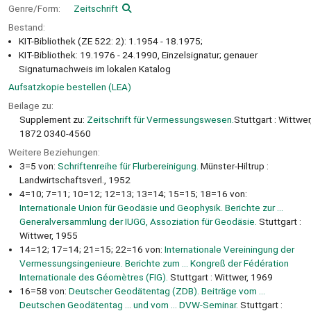
Genre/Form:
Zeitschrift
Bestand:
KIT-Bibliothek (ZE 522: 2): 1.1954 - 18.1975;
KIT-Bibliothek: 19.1976 - 24.1990, Einzelsignatur; genauer
Signaturnachweis im lokalen Katalog
Aufsatzkopie bestellen (LEA)
Beilage zu:
Supplement zu:
Zeitschrift für Vermessungswesen.
Stuttgart : Wittwer
1872 0340-4560
Weitere Beziehungen:
3=5 von:
Schriftenreihe für Flurbereinigung.
Münster-Hiltrup :
Landwirtschaftsverl., 1952
4=10; 7=11; 10=12; 12=13; 13=14; 15=15; 18=16 von:
Internationale Union für Geodäsie und Geophysik. Berichte zur ...
Generalversammlung der IUGG, Assoziation für Geodäsie.
Stuttgart :
Wittwer, 1955
14=12; 17=14; 21=15; 22=16 von:
Internationale Vereiningung der
Vermessungsingenieure. Berichte zum ... Kongreß der Fédération
Internationale des Géomètres (FIG).
Stuttgart : Wittwer, 1969
16=58 von:
Deutscher Geodätentag (ZDB). Beiträge vom ...
Deutschen Geodätentag ... und vom ... DVW-Seminar.
Stuttgart :