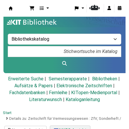
Koha
Erweiterte Suche
Semesterapparate
Bibliotheken
Aufsätze & Papers
|
Elektronische Zeitschriften
|
Fachdatenbanken
|
Fernleihe
|
KITopen-Medienportal
|
Literaturwunsch
|
Kataloganleitung
Start
Details zu:
Zeitschrift für Vermessungswesen :
ZfV,
Sonderheft /