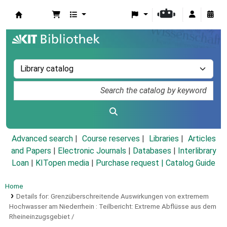
Koha online
Advanced search
Course reserves
Libraries
Articles
and Papers
|
Electronic Journals
|
Databases
|
Interlibrary
Loan
|
KITopen media
|
Purchase request |
Catalog Guide
Home
Details for:
Grenzüberschreitende Auswirkungen von extremem
Hochwasser am Niederrhein :
Teilbericht: Extreme Abflüsse aus dem
Rheineinzugsgebiet /