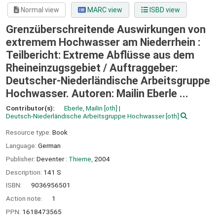
Normal view
MARC view
ISBD view
Grenzüberschreitende Auswirkungen von
extremem Hochwasser am Niederrhein :
Teilbericht: Extreme Abflüsse aus dem
Rheineinzugsgebiet /
Auftraggeber:
Deutscher-Niederländische Arbeitsgruppe
Hochwasser. Autoren: Mailin Eberle ...
Contributor(s):
Eberle, Mailin
[oth]
Deutsch-Niederländische Arbeitsgruppe Hochwasser
[oth]
Resource type:
Book
Language:
German
Publisher:
Deventer :
Thieme,
2004
Description:
141 S
ISBN:
9036956501
Action note:
1
PPN:
1618473565