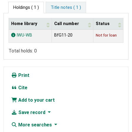
Holdings
( 1 )
Title notes ( 1 )
Home library
Call number
Status
Holdings
IWU-WB
BfG11-20
Not for loan
Total holds: 0
Print
Cite
Add to your cart
Save record
More searches