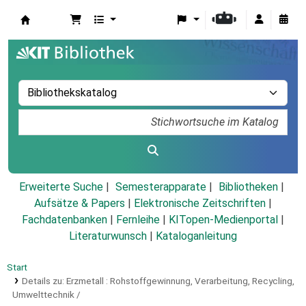
Koha
Erweiterte Suche
Semesterapparate
Bibliotheken
Aufsätze & Papers
|
Elektronische Zeitschriften
|
Fachdatenbanken
|
Fernleihe
|
KITopen-Medienportal
|
Literaturwunsch
|
Kataloganleitung
Start
Details zu:
Erzmetall :
Rohstoffgewinnung, Verarbeitung, Recycling,
Umwelttechnik /