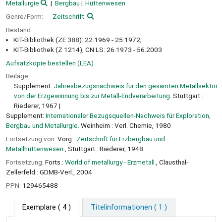
Metallurgie
Bergbau
Hüttenwesen
Genre/Form:
Zeitschrift
Bestand:
KIT-Bibliothek (ZE 388): 22.1969 - 25.1972;
KIT-Bibliothek (Z 1214), CN LS: 26.1973 - 56.2003
Aufsatzkopie bestellen (LEA)
Beilage:
Supplement:
Jahresbezugsnachweis für den gesamten Metallsektor
von der Erzgewinnung bis zur Metall-Endverarbeitung.
Stuttgart :
Riederer, 1967
Supplement:
Internationaler Bezugsquellen-Nachweis für Exploration,
Bergbau und Metallurgie.
Weinheim : Verl. Chemie, 1980
Fortsetzung von:
Vorg.:
Zeitschrift für Erzbergbau und
Metallhüttenwesen.
, Stuttgart : Riederer, 1948
Fortsetzung:
Forts.:
World of metallurgy - Erzmetall.
, Clausthal-
Zellerfeld : GDMB-Verl., 2004
PPN:
129465488
Exemplare
( 4 )
Titelinformationen ( 1 )