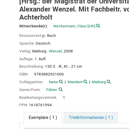
[Hrsg.: der Magistrat der Univers
Alexander Wenzel. Mit Fachbeitr. v
Achterholt
Mitwirkende(r):
Neckermann, Claus
[oth]
Ressourcentyp:
Buch
Sprache:
Deutsch
Verlag:
Marburg :
Wenzel,
2008
Auflage:
1. Aufl
Beschreibung:
130 S. : Ill., Kt. ; 21 cm
ISBN:
9783882931006
Schlagwörter:
Natur
Wandern
Marburg
Genre/Form:
Führer
Bearbeitungsvermerk:
1
PPN:
1618761994
Exemplare
( 1 )
Titelinformationen ( 1 )