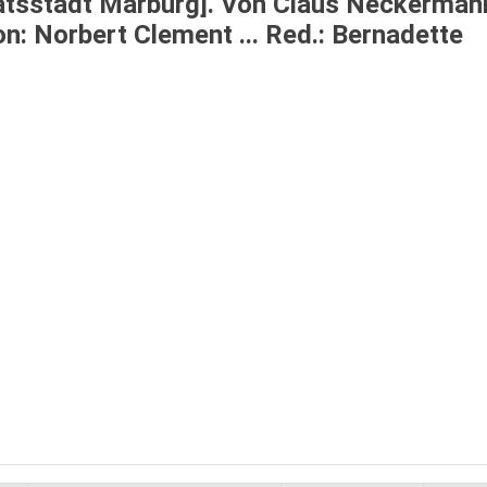
itätsstadt Marburg]. Von Claus Neckerman
on: Norbert Clement ... Red.: Bernadette