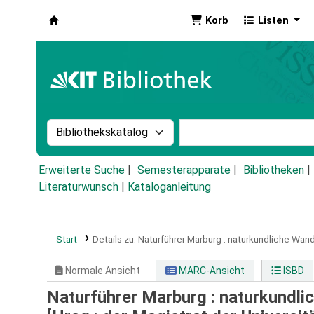
Korb
Listen
Koha
Suche im Katalog nach:
Stichwortsuche im Ka
Erweiterte Suche
Semesterapparate
Bibliotheken
Literaturwunsch
|
Kataloganleitung
Start
Details zu:
Naturführer Marburg :
naturkundliche Wan
Normale Ansicht
MARC-Ansicht
ISBD
Naturführer Marburg : naturkundl