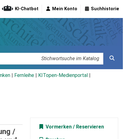
KI-Chatbot
Mein Konto
Suchhistorie
nken
|
Fernleihe
|
KITopen-Medienportal
|
Vormerken
ung /