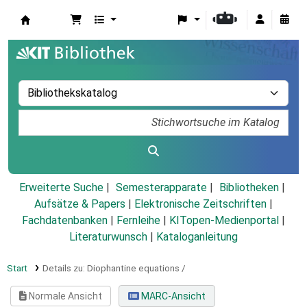
Koha
Erweiterte Suche
Semesterapparate
Bibliotheken
Aufsätze & Papers
|
Elektronische Zeitschriften
|
Fachdatenbanken
|
Fernleihe
|
KITopen-Medienportal
|
Literaturwunsch
|
Kataloganleitung
Start
Details zu:
Diophantine equations /
Normale Ansicht
MARC-Ansicht