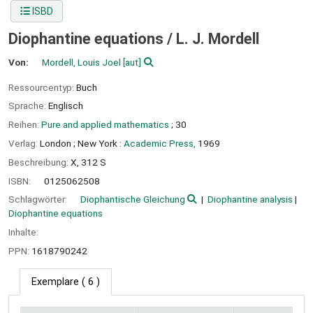
ISBD
Diophantine equations /
L. J. Mordell
Von:
Mordell, Louis Joel
[aut]
Ressourcentyp:
Buch
Sprache:
Englisch
Reihen:
Pure and applied mathematics
; 30
Verlag:
London ;
New York :
Academic Press,
1969
Beschreibung:
X, 312 S
ISBN:
0125062508
Schlagwörter:
Diophantische Gleichung
Diophantine analysis
Diophantine equations
Inhalte:
PPN:
1618790242
Exemplare
( 6 )