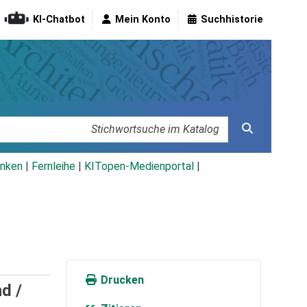
KI-Chatbot
Mein Konto
Suchhistorie
nken
|
Fernleihe
|
KITopen-Medienportal
|
Drucken
d /