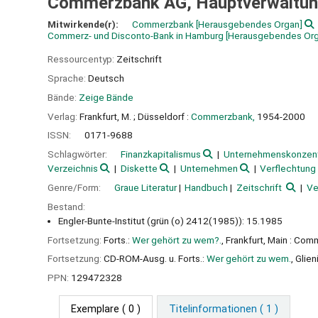
Commerzbank AG, Hauptverwaltu
Mitwirkende(r):
Commerzbank
[Herausgebendes Organ]
Commerz- und Disconto-Bank in Hamburg
[Herausgebendes Org
Ressourcentyp:
Zeitschrift
Sprache:
Deutsch
Bände:
Zeige Bände
Verlag:
Frankfurt, M. ;
Düsseldorf :
Commerzbank,
1954-2000
ISSN:
0171-9688
Schlagwörter:
Finanzkapitalismus
Unternehmenskonzent
Verzeichnis
Diskette
Unternehmen
Verflechtung
Genre/Form:
Graue Literatur
Handbuch
Zeitschrift
Ve
Bestand:
Engler-Bunte-Institut (grün (o) 2412(1985)): 15.1985
Fortsetzung:
Forts.:
Wer gehört zu wem?.
, Frankfurt, Main : Co
Fortsetzung:
CD-ROM-Ausg. u. Forts.:
Wer gehört zu wem.
, Glie
PPN:
129472328
Exemplare
( 0 )
Titelinformationen ( 1 )