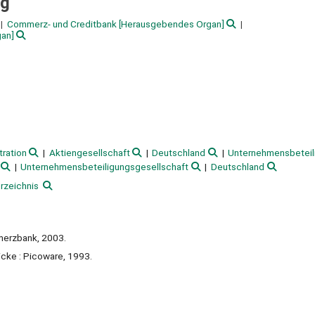
ng
Commerz- und Creditbank
[Herausgebendes Organ]
an]
ration
Aktiengesellschaft
Deutschland
Unternehmensbeteil
Unternehmensbeteiligungsgesellschaft
Deutschland
rzeichnis
mmerzbank, 2003.
nicke : Picoware, 1993.