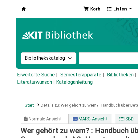
Korb
Listen
Koha
Suche im Katalog nach:
Stichwortsuche im Ka
Erweiterte Suche
Semesterapparate
Bibliotheken
Literaturwunsch
|
Kataloganleitung
Start
Details zu:
Wer gehört zu wem? :
Handbuch über Betei
Normale Ansicht
MARC-Ansicht
ISBD
Wer gehört zu wem? : Handbuch übe