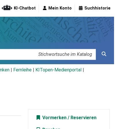
KI-Chatbot
Mein Konto
Suchhistorie
nken
|
Fernleihe
|
KITopen-Medienportal
|
Vormerken