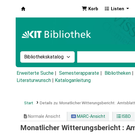
Korb
Listen
Koha
Suche im Katalog nach:
Stichwortsuche im Ka
Erweiterte Suche
Semesterapparate
Bibliotheken
Literaturwunsch
|
Kataloganleitung
Start
Details zu:
Monatlicher Witterungsbericht :
Amtsblat
Normale Ansicht
MARC-Ansicht
ISBD
Monatlicher Witterungsbericht : A