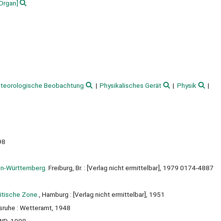
Organ]
teorologische Beobachtung
Physikalisches Gerät
Physik
98
en-Württemberg.
Freiburg, Br. : [Verlag nicht ermittelbar], 1979 0174-4887
7
ritische Zone.
, Hamburg : [Verlag nicht ermittelbar], 1951
lsruhe : Wetteramt, 1948
DWD, 1998