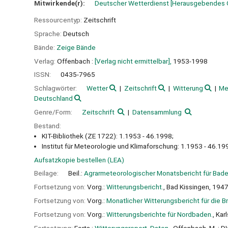
Mitwirkende(r):
Deutscher Wetterdienst
[Herausgebendes 
Ressourcentyp:
Zeitschrift
Sprache:
Deutsch
Bände:
Zeige Bände
Verlag:
Offenbach :
[Verlag nicht ermittelbar],
1953-1998
ISSN:
0435-7965
Schlagwörter:
Wetter
Zeitschrift
Witterung
Me
Deutschland
Genre/Form:
Zeitschrift
Datensammlung
Bestand:
KIT-Bibliothek (ZE 1722): 1.1953 - 46.1998;
Institut für Meteorologie und Klimaforschung: 1.1953 - 46.19
Aufsatzkopie bestellen (LEA)
Beilage:
Beil.:
Agrarmeteorologischer Monatsbericht für Bad
Fortsetzung von:
Vorg.:
Witterungsbericht.
, Bad Kissingen, 194
Fortsetzung von:
Vorg.:
Monatlicher Witterungsbericht für die B
Fortsetzung von:
Vorg.:
Witterungsberichte für Nordbaden.
, Kar
Fortsetzung:
Forts.:
Witterungsreport. Daten.
, Offenbach, M. : 