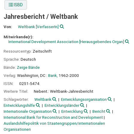
ISBD
Jahresbericht / Weltbank
Von:
Weltbank
[VerfasserIn]
Mitwirkende(r):
International Development Association
[Herausgebendes Organ]
Ressourcentyp:
Zeitschrift
Sprache:
Deutsch
Bände:
Zeige Bände
Verlag:
Washington, DC :
Bank,
1962-2000
ISSN:
0251-5474
Weitere Titel:
Nebent.: Weltbank-Jahresbericht
Schlagwörter:
Weltbank
Entwicklungsorganisation
Entwicklungshilfe
Entwicklungsländer
Internationale Organisation
Entwicklung
Bericht
International Bank for Reconstruction and Development
Auslandshilfepolitik von Staatengruppen/internationalen
Organisationen