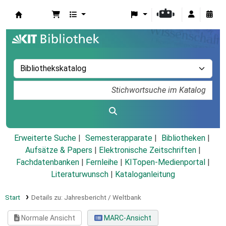
Koha
Erweiterte Suche
Semesterapparate
Bibliotheken
Aufsätze & Papers
|
Elektronische Zeitschriften
|
Fachdatenbanken
|
Fernleihe
|
KITopen-Medienportal
|
Literaturwunsch
|
Kataloganleitung
Start
Details zu:
Jahresbericht / Weltbank
Normale Ansicht
MARC-Ansicht