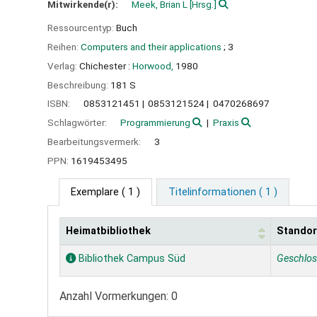
Mitwirkende(r):
Meek, Brian L
[Hrsg.]
Ressourcentyp:
Buch
Reihen:
Computers and their applications
; 3
Verlag:
Chichester :
Horwood,
1980
Beschreibung:
181 S
ISBN:
0853121451
0853121524
0470268697
Schlagwörter:
Programmierung
Praxis
Bearbeitungsvermerk:
3
PPN:
1619453495
Exemplare
( 1 )
Titelinformationen ( 1 )
Heimatbibliothek
Standor
Exemplare
Bibliothek Campus Süd
Geschlo
Anzahl Vormerkungen: 0