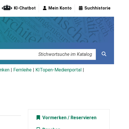
KI-Chatbot
Mein Konto
Suchhistorie
nken
|
Fernleihe
|
KITopen-Medienportal
|
Vormerken