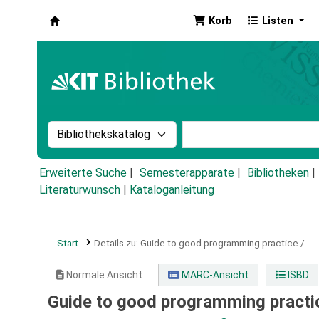
Korb
Listen
Koha
Suche im Katalog nach:
Stichwortsuche im Ka
Erweiterte Suche
Semesterapparate
Bibliotheken
Literaturwunsch
|
Kataloganleitung
Start
Details zu:
Guide to good programming practice /
Normale Ansicht
MARC-Ansicht
ISBD
Guide to good programming practi