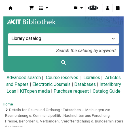
Koha online
Advanced search
Course reserves
Libraries
Articles
and Papers
|
Electronic Journals
|
Databases
|
Interlibrary
Loan
|
KITopen media
|
Purchase request |
Catalog Guide
Home
Details for:
Raum und Ordnung :
Tatsachen u. Meinungen zur
Raumordnung u. Kommunalpolitik ; Nachrichten aus Forschung,
Presse, Behörden u. Verbänden ; Veröffentlichung d. Bundesministers
des Innern