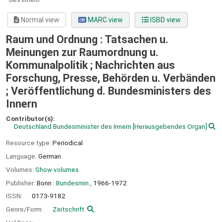
Normal view
MARC view
ISBD view
Raum und Ordnung : Tatsachen u.
Meinungen zur Raumordnung u.
Kommunalpolitik ; Nachrichten aus
Forschung, Presse, Behörden u. Verbänden
; Veröffentlichung d. Bundesministers des
Innern
Contributor(s):
Deutschland Bundesminister des Innern
[Herausgebendes Organ]
Resource type:
Periodical
Language:
German
Volumes:
Show volumes
Publisher:
Bonn :
Bundesmin.,
1966-1972
ISSN:
0173-9182
Genre/Form:
Zeitschrift