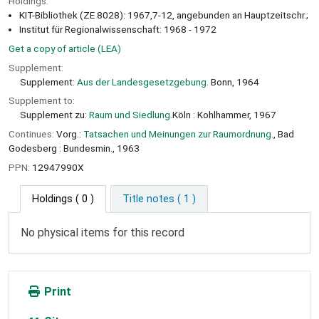
Holdings:
KIT-Bibliothek (ZE 8028): 1967,7-12, angebunden an Hauptzeitschr.;
Institut für Regionalwissenschaft: 1968 - 1972
Get a copy of article (LEA)
Supplement:
Supplement:
Aus der Landesgesetzgebung.
Bonn, 1964
Supplement to:
Supplement zu:
Raum und Siedlung.
Köln : Kohlhammer, 1967
Continues:
Vorg.:
Tatsachen und Meinungen zur Raumordnung.
, Bad
Godesberg : Bundesmin., 1963
PPN:
12947990X
Holdings
( 0 )
Title notes ( 1 )
No physical items for this record
Print