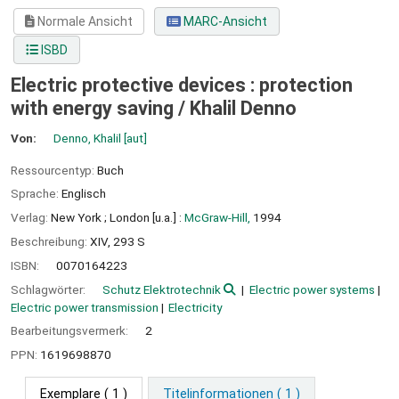
Normale Ansicht
MARC-Ansicht
ISBD
Electric protective devices : protection
with energy saving /
Khalil Denno
Von:
Denno, Khalil
[aut]
Ressourcentyp:
Buch
Sprache:
Englisch
Verlag:
New York ;
London [u.a.] :
McGraw-Hill,
1994
Beschreibung:
XIV, 293 S
ISBN:
0070164223
Schlagwörter:
Schutz Elektrotechnik
Electric power systems
Electric power transmission
Electricity
Bearbeitungsvermerk:
2
PPN:
1619698870
Exemplare
( 1 )
Titelinformationen ( 1 )