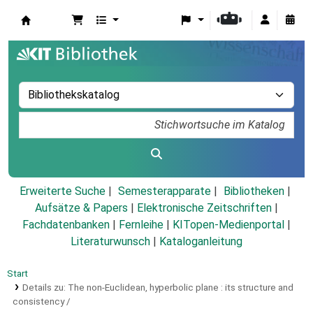
Koha
Erweiterte Suche
Semesterapparate
Bibliotheken
Aufsätze & Papers
|
Elektronische Zeitschriften
|
Fachdatenbanken
|
Fernleihe
|
KITopen-Medienportal
|
Literaturwunsch
|
Kataloganleitung
Start
Details zu:
The non-Euclidean, hyperbolic plane :
its structure and
consistency /