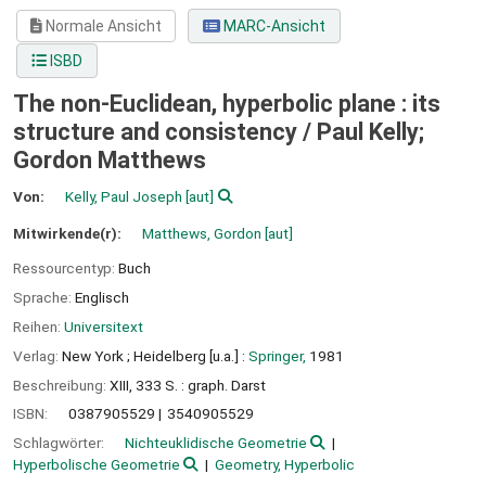
Normale Ansicht
MARC-Ansicht
ISBD
The non-Euclidean, hyperbolic plane : its
structure and consistency /
Paul Kelly;
Gordon Matthews
Von:
Kelly, Paul Joseph
[aut]
Mitwirkende(r):
Matthews, Gordon
[aut]
Ressourcentyp:
Buch
Sprache:
Englisch
Reihen:
Universitext
Verlag:
New York ;
Heidelberg [u.a.] :
Springer,
1981
Beschreibung:
XIII, 333 S. : graph. Darst
ISBN:
0387905529
3540905529
Schlagwörter:
Nichteuklidische Geometrie
Hyperbolische Geometrie
Geometry, Hyperbolic