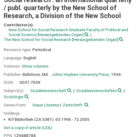
/
publ. quarterly by the New School of
Research, a Division of the New School
Contributor(s):
New School for Social Research Graduate Faculty of Political and
Social Science
[Herausgebendes Organ]
The New School for Social Research
[Herausgebendes Organ]
Resource type:
Periodical
Language:
English
Volumes:
Show volumes
Publisher:
Baltimore, Md. :
Johns Hopkins University Press,
1934-
ISSN:
0037-783X
Subject(s):
Sozialwissenschaft
Sozialwissenschaften
Soziologie
Genre/Form:
Graue Literatur
Zeitschrift
Holdings:
KIT-Bibliothek (ZA 5381): 63.1996 - 72.2005
Get a copy of article (LEA)
PPN:
12948878X