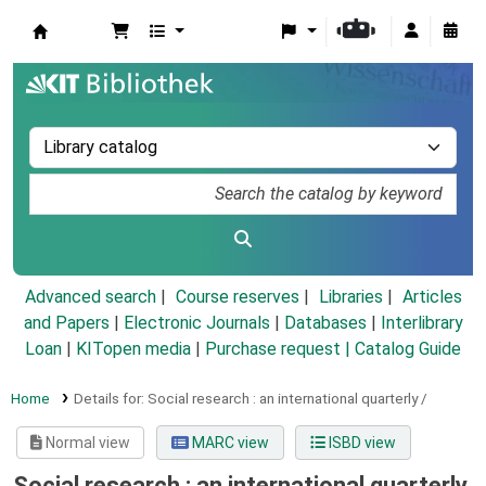
Koha online
Advanced search
Course reserves
Libraries
Articles
and Papers
|
Electronic Journals
|
Databases
|
Interlibrary
Loan
|
KITopen media
|
Purchase request |
Catalog Guide
Home
Details for:
Social research :
an international quarterly /
Normal view
MARC view
ISBD view
Social research : an international quarterly