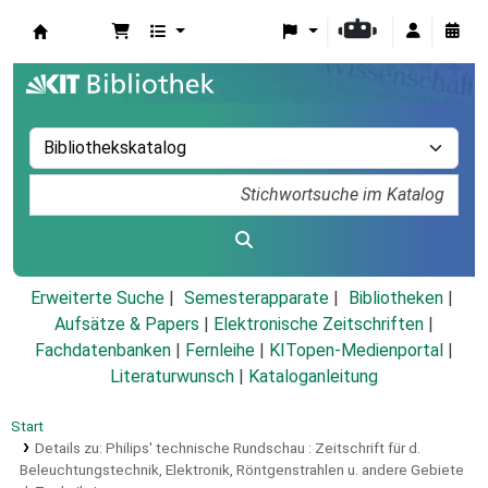
Koha
Erweiterte Suche
Semesterapparate
Bibliotheken
Aufsätze & Papers
|
Elektronische Zeitschriften
|
Fachdatenbanken
|
Fernleihe
|
KITopen-Medienportal
|
Literaturwunsch
|
Kataloganleitung
Start
Details zu:
Philips' technische Rundschau :
Zeitschrift für d.
Beleuchtungstechnik, Elektronik, Röntgenstrahlen u. andere Gebiete