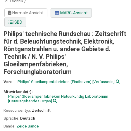
d. Technik /
Normale Ansicht
MARC-Ansicht
ISBD
Philips' technische Rundschau : Zeitschrift
für d. Beleuchtungstechnik, Elektronik,
Röntgenstrahlen u. andere Gebiete d.
Technik /
N. V. Philips'
Gloeilampenfabrieken,
Forschunglaboratorium
Von:
Philips' Gloeilampenfabrieken (Eindhoven)
[VerfasserIn]
Mitwirkende(r):
Philips' Gloeilampenfabrieken Natuurkundig Laboratorium
[Herausgebendes Organ]
Ressourcentyp:
Zeitschrift
Sprache:
Deutsch
Bände:
Zeige Bände