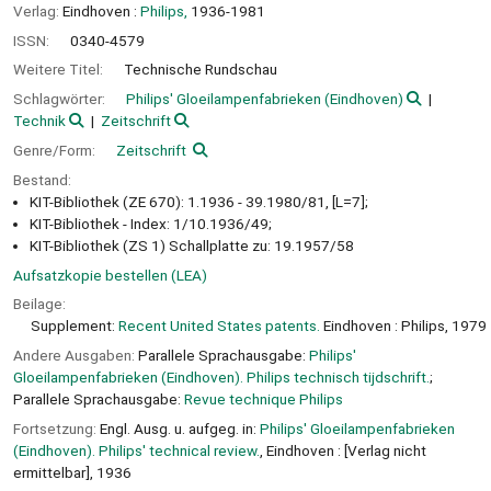
Verlag:
Eindhoven :
Philips,
1936-1981
ISSN:
0340-4579
Weitere Titel:
Technische Rundschau
Schlagwörter:
Philips' Gloeilampenfabrieken (Eindhoven)
Technik
Zeitschrift
Genre/Form:
Zeitschrift
Bestand:
KIT-Bibliothek (ZE 670): 1.1936 - 39.1980/81, [L=7];
KIT-Bibliothek - Index: 1/10.1936/49;
KIT-Bibliothek (ZS 1) Schallplatte zu: 19.1957/58
Aufsatzkopie bestellen (LEA)
Beilage:
Supplement:
Recent United States patents.
Eindhoven : Philips, 1979
Andere Ausgaben:
Parallele Sprachausgabe:
Philips'
Gloeilampenfabrieken (Eindhoven). Philips technisch tijdschrift.
;
Parallele Sprachausgabe:
Revue technique Philips
Fortsetzung:
Engl. Ausg. u. aufgeg. in:
Philips' Gloeilampenfabrieken
(Eindhoven). Philips' technical review.
, Eindhoven : [Verlag nicht
ermittelbar], 1936