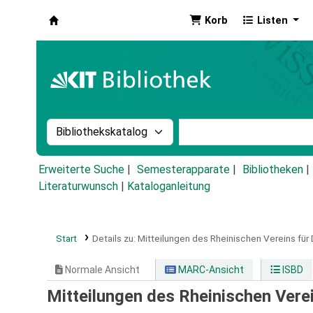
Korb
Listen
Koha
Suche im Katalog nach:
Stichwortsuche im Ka
Erweiterte Suche
Semesterapparate
Bibliotheken
Literaturwunsch
|
Kataloganleitung
Start
Details zu:
Mitteilungen des Rheinischen Vereins fü
Normale Ansicht
MARC-Ansicht
ISBD
Mitteilungen des Rheinischen Ver