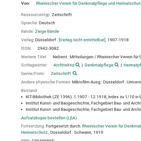
Von:
Rheinischer Verein für Denkmalpflege und Heimatschut
Ressourcentyp:
Zeitschrift
Sprache:
Deutsch
Bände:
Zeige Bände
Verlag:
Düsseldorf :
[Verlag nicht ermittelbar],
1907-1918
ISSN:
2942-3082
Weitere Titel:
Nebent.: Mitteilungen / Rheinischer Verein fü
Schlagwörter:
Architektur
Denkmalpflege
Heimatpf
Genre/Form:
Zeitschrift
Andere physische Formen:
Mikrofilm-Ausg.: Düsseldorf : Univer
Bestand:
KIT-Bibliothek (ZE 1396): 1.1907 - 12.1918, Index zu 1/10 in 
Institut Kunst- und Baugeschichte, Fachgebiet Bau- und Arch
Institut Kunst- und Baugeschichte, Fachgebiet Bau- und Arch
Aufsatzkopie bestellen (LEA)
Fortsetzung:
Fortgesetzt durch:
Rheinischer Verein für Denkmal
Heimatschutz.
, Düsseldorf : Schwann, 1919
PPN:
129490865