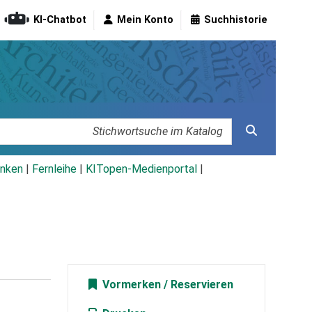
KI-Chatbot
Mein Konto
Suchhistorie
nken
|
Fernleihe
|
KITopen-Medienportal
|
Vormerken