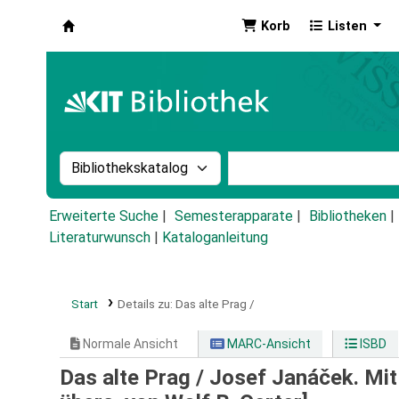
Korb
Listen
Koha
Suche im Katalog nach:
Stichwortsuche im Ka
Erweiterte Suche
Semesterapparate
Bibliotheken
Literaturwunsch
|
Kataloganleitung
Start
Details zu:
Das alte Prag /
Normale Ansicht
MARC-Ansicht
ISBD
Das alte Prag /
Josef Janáček. Mit