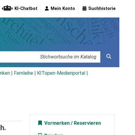
KI-Chatbot
Mein Konto
Suchhistorie
nken
|
Fernleihe
|
KITopen-Medienportal
|
Vormerken
h.