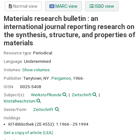
Normal view
MARC view
ISBD view
Materials research bulletin : an
international journal reporting research on
the synthesis, structure, and properties of
materials
Resource type:
Periodical
Language:
Undetermined
Volumes:
Show volumes
Publisher:
Tarrytown, NY :
Pergamon,
1966-
ISSN:
0025-5408
Subject(s):
Werkstoffkunde
Zeitschrift
Kristallwachstum
Genre/Form:
Zeitschrift
Holdings:
KIT-Bibliothek (ZE 4552): 1.1966 - 29.1994
Get a copy of article (LEA)