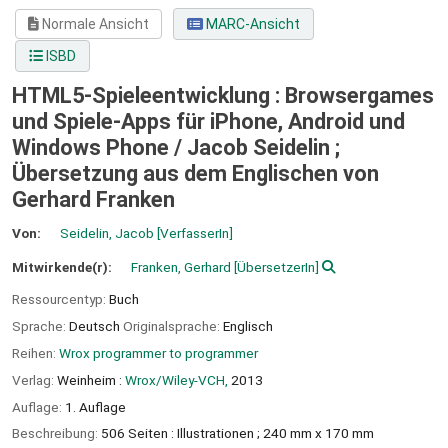
Normale Ansicht
MARC-Ansicht
ISBD
HTML5-Spieleentwicklung : Browsergames
und Spiele-Apps für iPhone, Android und
Windows Phone /
Jacob Seidelin ;
Übersetzung aus dem Englischen von
Gerhard Franken
Von:
Seidelin, Jacob
[VerfasserIn]
Mitwirkende(r):
Franken, Gerhard
[ÜbersetzerIn]
Ressourcentyp:
Buch
Sprache:
Deutsch
Originalsprache:
Englisch
Reihen:
Wrox programmer to programmer
Verlag:
Weinheim :
Wrox/Wiley-VCH,
2013
Auflage:
1. Auflage
Beschreibung:
506 Seiten : Illustrationen ; 240 mm x 170 mm