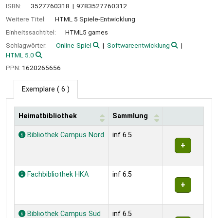
ISBN:
3527760318
9783527760312
Weitere Titel:
HTML 5 Spiele-Entwicklung
Einheitssachtitel:
HTML5 games
Schlagwörter:
Online-Spiel
Softwareentwicklung
HTML 5.0
PPN:
1620265656
Exemplare
( 6 )
Heimatbibliothek
Sammlung
Exemplare
Bibliothek Campus Nord
inf 6.5
Fachbibliothek HKA
inf 6.5
Bibliothek Campus Süd
inf 6.5