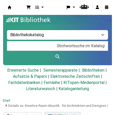
Koha
Erweiterte Suche
Semesterapparate
Bibliotheken
Aufsätze & Papers
|
Elektronische Zeitschriften
|
Fachdatenbanken
|
Fernleihe
|
KITopen-Medienportal
|
Literaturwunsch
|
Kataloganleitung
Start
Details zu:
Kreative Raum-Akustik :
für Architekten und Designer /