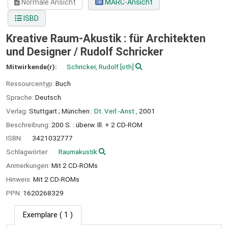
Normale Ansicht
MARC-Ansicht
ISBD
Kreative Raum-Akustik : für Architekten
und Designer /
Rudolf Schricker
Mitwirkende(r):
Schricker, Rudolf
[oth]
Ressourcentyp:
Buch
Sprache:
Deutsch
Verlag:
Stuttgart ;
München :
Dt. Verl.-Anst.,
2001
Beschreibung:
200 S. : überw. Ill. + 2 CD-ROM
ISBN:
3421032777
Schlagwörter:
Raumakustik
Anmerkungen:
Mit 2 CD-ROMs
Hinweis:
Mit 2 CD-ROMs
PPN:
1620268329
Exemplare
( 1 )