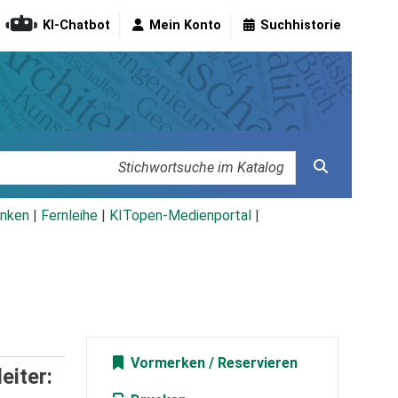
KI-Chatbot
Mein Konto
Suchhistorie
nken
|
Fernleihe
|
KITopen-Medienportal
|
Vormerken
eiter: