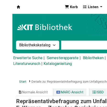
Korb
Listen
Koha
Suche im Katalog nach:
Stichwortsuche im Ka
Erweiterte Suche
Semesterapparate
Bibliotheken
Literaturwunsch
|
Kataloganleitung
Start
Details zu:
Repräsentativbefragung zum Unfallgescheh
Normale Ansicht
MARC-Ansicht
ISBD
Repräsentativbefragung zum Unfall