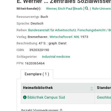
E. Werner ... Zentrales Sozialwiss
Mitwirkende(r):
Werner, Erich Paul
[Bearb.]
Ruhr-Univers
Ressourcentyp:
Buch
Sprache:
Deutsch
Reihen:
Bundesanstalt für Arbeitsschutz. Forschungsbericht / 
Verlag:
Bremerhaven :
Wirtschaftsverl. NW,
1973
Beschreibung:
47 S. : graph. Darst
ISBN:
3920320190
Schlagwörter:
Industrial medicine
PPN:
1620365464
Exemplare
( 1 )
Heimatbibliothek
Standor
Exemplare
Bibliothek Campus Süd
Geschlo
Anzahl Vormerkungen: 0