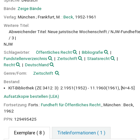
Sprache:
Deutsch
Bände:
Zeige Bände
Verlag:
München ;
Frankfurt, M. :
Beck,
1952-1961
Weitere Titel:
Abweichender Titel: Neue juristische Wochenschrift / NJW-Fundheft
/ 3
NJW
Schlagwörter:
Öffentliches Recht
Bibliografie
Fundstellenverzeichnis
Zeitschrift
Staatsrecht
Recht
Deutschland
Genre/Form:
Zeitschrift
Bestand:
KIT-Bibliothek (ZE 3412: 3): 2.1951(1952) - 11.1960(1961), [N=4-5]
Aufsatzkopie bestellen (LEA)
Fortsetzung:
Forts.:
Fundheft für Öffentliches Recht.
, München : Beck,
1962
PPN:
129495425
Exemplare
( 8 )
Titelinformationen ( 1 )