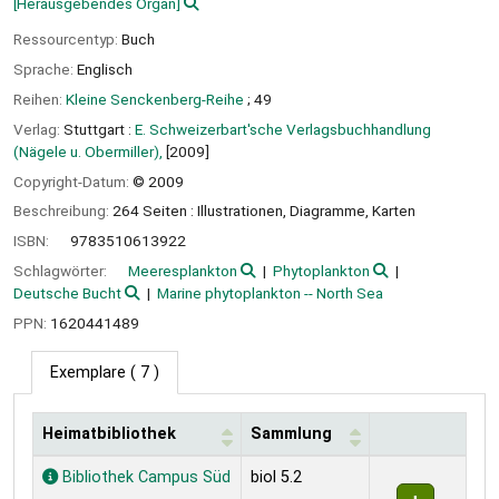
[Herausgebendes Organ]
Ressourcentyp:
Buch
Sprache:
Englisch
Reihen:
Kleine Senckenberg-Reihe
; 49
Verlag:
Stuttgart :
E. Schweizerbart'sche Verlagsbuchhandlung
(Nägele u. Obermiller),
[2009]
Copyright-Datum:
© 2009
Beschreibung:
264 Seiten : Illustrationen, Diagramme, Karten
ISBN:
9783510613922
Schlagwörter:
Meeresplankton
Phytoplankton
Deutsche Bucht
Marine phytoplankton -- North Sea
PPN:
1620441489
Exemplare
( 7 )
Heimatbibliothek
Sammlung
Exemplare
Bibliothek Campus Süd
biol 5.2