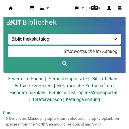
Koha
Erweiterte Suche
Semesterapparate
Bibliotheken
Aufsätze & Papers
|
Elektronische Zeitschriften
|
Fachdatenbanken
|
Fernleihe
|
KITopen-Medienportal
|
Literaturwunsch
|
Kataloganleitung
Start
Details zu:
Marine phytoplankton :
selected microphytoplankton
species from the North Sea around Helgoland and Sylt /