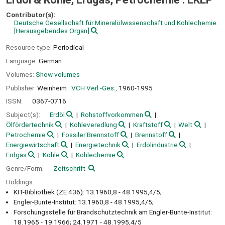
Contributor(s):
Deutsche Gesellschaft für Mineralölwissenschaft und Kohlechemie
[Herausgebendes Organ]
Resource type:
Periodical
Language:
German
Volumes:
Show volumes
Publisher:
Weinheim :
VCH Verl.-Ges.,
1960-1995
ISSN:
0367-0716
Subject(s):
Erdöl
Rohstoffvorkommen
Ölfördertechnik
Kohleveredlung
Kraftstoff
Welt
Petrochemie
Fossiler Brennstoff
Brennstoff
Energiewirtschaft
Energietechnik
Erdölindustrie
Erdgas
Kohle
Kohlechemie
Genre/Form:
Zeitschrift
Holdings:
KIT-Bibliothek (ZE 436): 13.1960,8 - 48.1995,4/5;
Engler-Bunte-Institut: 13.1960,8 - 48.1995,4/5;
Forschungsstelle für Brandschutztechnik am Engler-Bunte-Institut:
18.1965 - 19.1966; 24.1971 - 48.1995,4/5