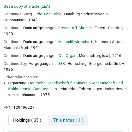
Get a copy of article (LEA)
Continues:
Vorg.:
Erdöl und Kohle.
, Hamburg : Industrieverl. v.
Hernhaussen, 1948
Continues:
Darin aufgegangen:
Brennstoff-Chemie.
, Essen : Girardet,
1920
Continues:
Darin aufgegangen:
Mineralölwirtschaft.
, Hamburg-Altona :
Montania-Verl., 1961
Continues:
Darin aufgegangen:
Oel-Organ.
, Müncheberg [u.a.], 1916
Continued by:
Aufgegangen in:
EEK.
, Herrsching : Energiemarkt GmbH,
1986
Other relationships:
Ergänzung:
Deutsche Gesellschaft für Mineralölwissenschaft und
Kohlechemie. Compendium.
Leinfelden-Echterdingen : Industrieverl.
von Hernhaussen, 1975
PPN:
129496227
Holdings
( 35 )
Title notes ( 1 )