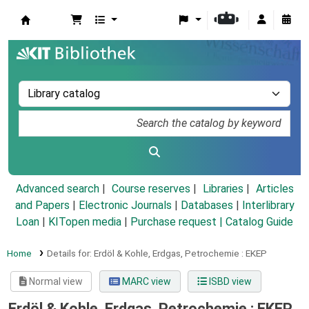
Koha online
Advanced search
Course reserves
Libraries
Articles
and Papers
|
Electronic Journals
|
Databases
|
Interlibrary
Loan
|
KITopen media
|
Purchase request |
Catalog Guide
Home
Details for:
Erdöl & Kohle, Erdgas, Petrochemie :
EKEP
Normal view
MARC view
ISBD view
Erdöl & Kohle, Erdgas, Petrochemie : EKEP