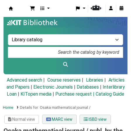
Koha online
Advanced search
Course reserves
Libraries
Articles
and Papers
|
Electronic Journals
|
Databases
|
Interlibrary
Loan
|
KITopen media
|
Purchase request |
Catalog Guide
Home
Details for:
Osaka mathematical journal /
Normal view
MARC view
ISBD view
Osaka mathematical journal /
publ. by the