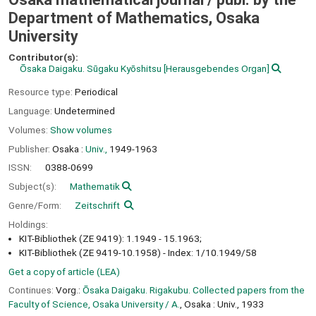
Department of Mathematics, Osaka
University
Contributor(s):
Ōsaka Daigaku. Sūgaku Kyōshitsu
[Herausgebendes Organ]
Resource type:
Periodical
Language:
Undetermined
Volumes:
Show volumes
Publisher:
Osaka :
Univ.,
1949-1963
ISSN:
0388-0699
Subject(s):
Mathematik
Genre/Form:
Zeitschrift
Holdings:
KIT-Bibliothek (ZE 9419): 1.1949 - 15.1963;
KIT-Bibliothek (ZE 9419-10.1958) - Index: 1/10.1949/58
Get a copy of article (LEA)
Continues:
Vorg.:
Ōsaka Daigaku. Rigakubu. Collected papers from the
Faculty of Science, Osaka University / A.
, Osaka : Univ., 1933