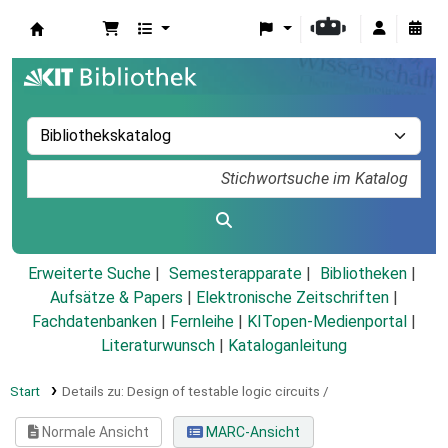
Koha
Erweiterte Suche
Semesterapparate
Bibliotheken
Aufsätze & Papers
|
Elektronische Zeitschriften
|
Fachdatenbanken
|
Fernleihe
|
KITopen-Medienportal
|
Literaturwunsch
|
Kataloganleitung
Start
Details zu:
Design of testable logic circuits /
Normale Ansicht
MARC-Ansicht