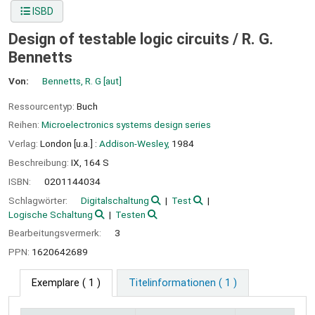
ISBD
Design of testable logic circuits /
R. G.
Bennetts
Von:
Bennetts, R. G
[aut]
Ressourcentyp:
Buch
Reihen:
Microelectronics systems design series
Verlag:
London [u.a.] :
Addison-Wesley,
1984
Beschreibung:
IX, 164 S
ISBN:
0201144034
Schlagwörter:
Digitalschaltung
Test
Logische Schaltung
Testen
Bearbeitungsvermerk:
3
PPN:
1620642689
Exemplare
( 1 )
Titelinformationen ( 1 )