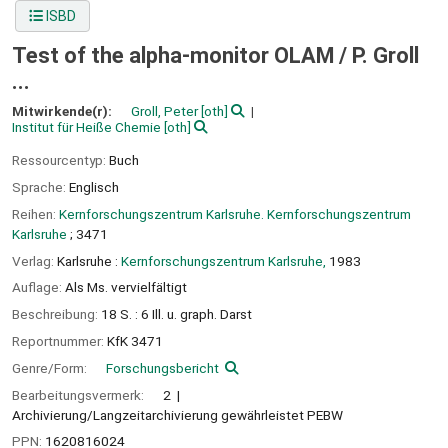
ISBD
Test of the alpha-monitor OLAM /
P. Groll
...
Mitwirkende(r):
Groll, Peter
[oth]
Institut für Heiße Chemie
[oth]
Ressourcentyp:
Buch
Sprache:
Englisch
Reihen:
Kernforschungszentrum Karlsruhe. Kernforschungszentrum
Karlsruhe
; 3471
Verlag:
Karlsruhe :
Kernforschungszentrum Karlsruhe,
1983
Auflage:
Als Ms. vervielfältigt
Beschreibung:
18 S. : 6 Ill. u. graph. Darst
Reportnummer:
KfK 3471
Genre/Form:
Forschungsbericht
Bearbeitungsvermerk:
2
Archivierung/Langzeitarchivierung gewährleistet PEBW
PPN:
1620816024