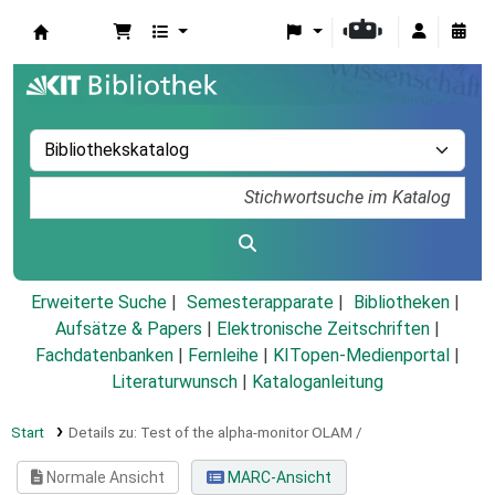
Koha
Erweiterte Suche
Semesterapparate
Bibliotheken
Aufsätze & Papers
|
Elektronische Zeitschriften
|
Fachdatenbanken
|
Fernleihe
|
KITopen-Medienportal
|
Literaturwunsch
|
Kataloganleitung
Start
Details zu:
Test of the alpha-monitor OLAM /
Normale Ansicht
MARC-Ansicht