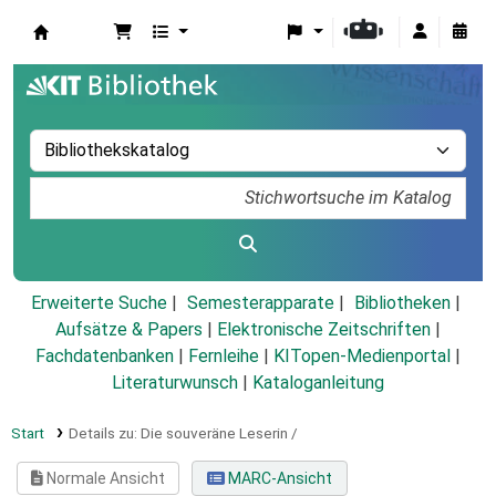
Koha
Erweiterte Suche
Semesterapparate
Bibliotheken
Aufsätze & Papers
|
Elektronische Zeitschriften
|
Fachdatenbanken
|
Fernleihe
|
KITopen-Medienportal
|
Literaturwunsch
|
Kataloganleitung
Start
Details zu:
Die souveräne Leserin /
Normale Ansicht
MARC-Ansicht