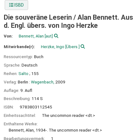
ISBD
Die souveräne Leserin /
Alan Bennett. Aus
d. Engl. übers. von Ingo Herzke
Von:
Bennett, Alan
[aut]
Mitwirkende(r):
Herzke, Ingo
[Übers.]
Ressourcentyp:
Buch
Sprache:
Deutsch
Reihen:
Salto
; 155
Verlag:
Berlin :
Wagenbach,
2009
Auflage:
9. Aufl
Beschreibung:
114 S
ISBN:
9783803112545
Einheitssachtitel:
The uncommon reader <dt.>
Enthaltene Werke:
Bennett, Alan, 1934-. The uncommon reader <dt.>
Bearbeitungsvermerk:
1