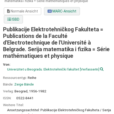
matematika i fizika = Série mathématiques et physique
Normale Ansicht
MARC-Ansicht
ISBD
Publikacije Elektrotehničkog Fakulteta =
Publications de la Faculté
d'Electrotechnique de l'Université à
Belgrade. Serija matematika i fizika = Série
mathématiques et physique
Von:
Univerzitet u Beogradu. Elektrotehnički fakultet
[VerfasserIn]
Ressourcentyp:
Reihe
Bände:
Zeige Bände
Verlag:
Beograd,
1956-1982
ISSN:
0522-8441
Weitere Titel:
Ansetzungssachtitel: Publikacije Elektrotehničkog Fakulteta / Serija