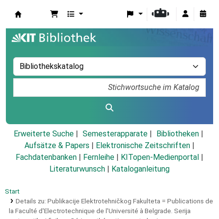
Koha
Erweiterte Suche
Semesterapparate
Bibliotheken
Aufsätze & Papers
|
Elektronische Zeitschriften
|
Fachdatenbanken
|
Fernleihe
|
KITopen-Medienportal
|
Literaturwunsch
|
Kataloganleitung
Start
Details zu:
Publikacije Elektrotehničkog Fakulteta =
Publications de
la Faculté d'Electrotechnique de l'Université à Belgrade.
Serija