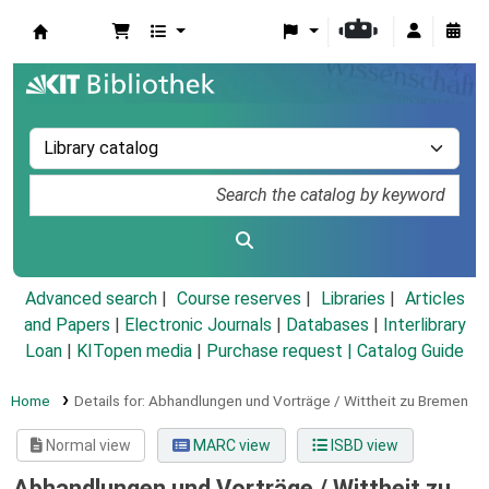
Koha online
Advanced search
Course reserves
Libraries
Articles
and Papers
|
Electronic Journals
|
Databases
|
Interlibrary
Loan
|
KITopen media
|
Purchase request |
Catalog Guide
Home
Details for:
Abhandlungen und Vorträge / Wittheit zu Bremen
Normal view
MARC view
ISBD view
Abhandlungen und Vorträge / Wittheit zu