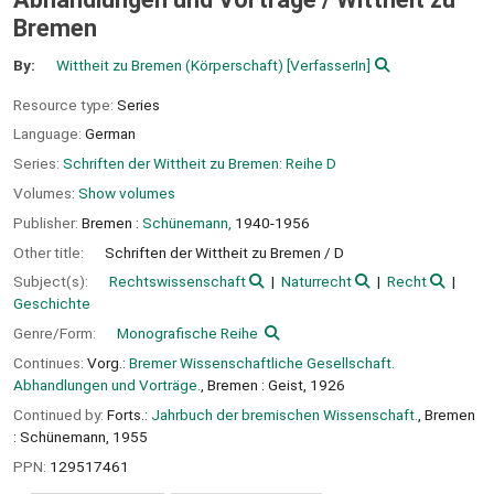
Bremen
By:
Wittheit zu Bremen (Körperschaft)
[VerfasserIn]
Resource type:
Series
Language:
German
Series:
Schriften der Wittheit zu Bremen: Reihe D
Volumes:
Show volumes
Publisher:
Bremen :
Schünemann,
1940-1956
Other title:
Schriften der Wittheit zu Bremen / D
Subject(s):
Rechtswissenschaft
Naturrecht
Recht
Geschichte
Genre/Form:
Monografische Reihe
Continues:
Vorg.:
Bremer Wissenschaftliche Gesellschaft.
Abhandlungen und Vorträge.
, Bremen : Geist, 1926
Continued by:
Forts.:
Jahrbuch der bremischen Wissenschaft.
, Bremen
: Schünemann, 1955
PPN:
129517461