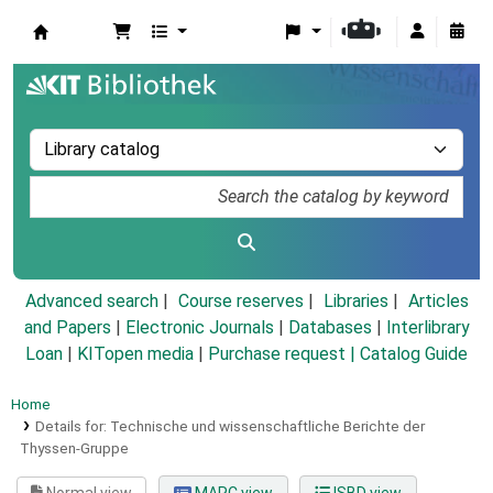
Koha online
Advanced search
Course reserves
Libraries
Articles
and Papers
|
Electronic Journals
|
Databases
|
Interlibrary
Loan
|
KITopen media
|
Purchase request |
Catalog Guide
Home
Details for:
Technische und wissenschaftliche Berichte der
Thyssen-Gruppe