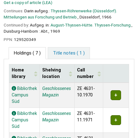
Get a copy of article (LEA)
Continues:
Darin aufgeg.:
Thyssen-Röhrenwerke (Düsseldorf).
Mitteilungen aus Forschung und Betrieb.
, Düsseldorf, 1966
Continued by:
Aufgeg. in:
August-Thyssen-Hütte. Thyssen-Forschung.
,
Duisburg-Hamborn : Abt., 1969
PPN:
129520349
Holdings
( 7 )
Title notes ( 1 )
Home
Shelving
Call
library
location
number
Holdings
Bibliothek
Geschlossenes
ZE 4631-
Campus
Magazin
10.1970
Süd
Bibliothek
Geschlossenes
ZE 4631-
Campus
Magazin
11.1971
Süd