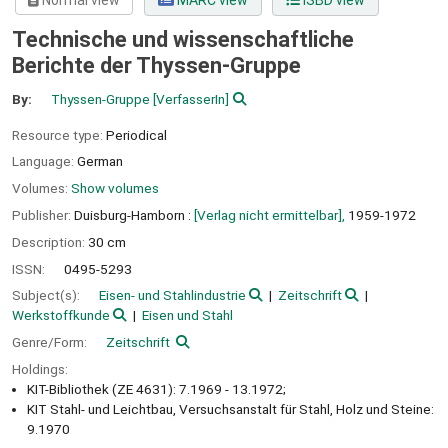
Normal view
MARC view
ISBD view
Technische und wissenschaftliche
Berichte der Thyssen-Gruppe
By:
Thyssen-Gruppe
[VerfasserIn]
Resource type:
Periodical
Language:
German
Volumes:
Show volumes
Publisher:
Duisburg-Hamborn :
[Verlag nicht ermittelbar],
1959-1972
Description:
30 cm
ISSN:
0495-5293
Subject(s):
Eisen- und Stahlindustrie
Zeitschrift
Werkstoffkunde
Eisen und Stahl
Genre/Form:
Zeitschrift
Holdings:
KIT-Bibliothek (ZE 4631): 7.1969 - 13.1972;
KIT Stahl- und Leichtbau, Versuchsanstalt für Stahl, Holz und Steine:
9.1970