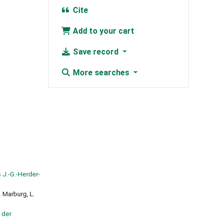
Cite
Add to your cart
Save record
More searches
 J.-G.-Herder-
.
Marburg, L.
 der