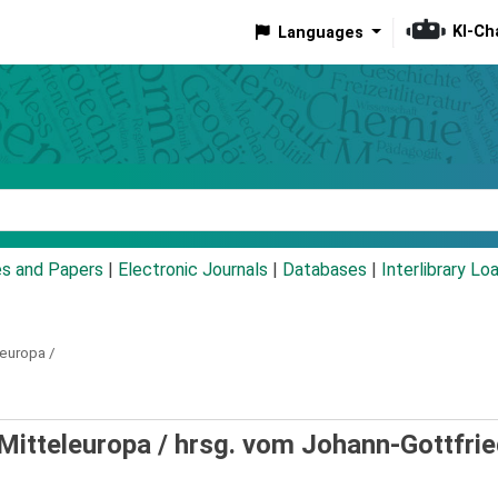
KI-Ch
Languages
eyword
es and Papers
|
Electronic Journals
|
Databases
|
Interlibrary Lo
leuropa /
-Mitteleuropa /
hrsg. vom Johann-Gottfrie