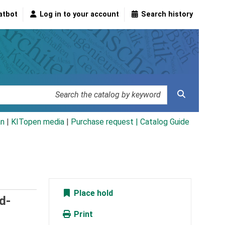
atbot
Log in to your account
Search history
an
|
KITopen media
|
Purchase request |
Catalog Guide
Place hold
d-
Print