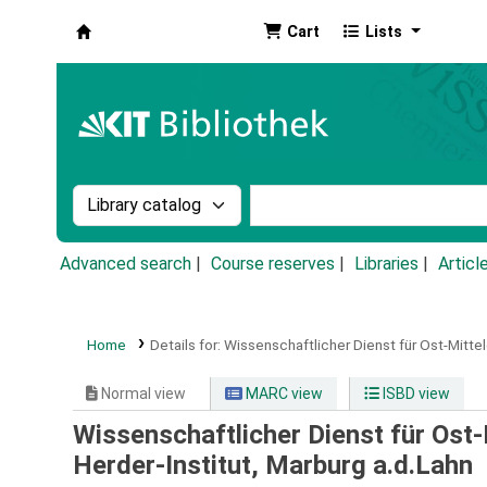
Cart
Lists
Koha online
Search the catalog by:
Search the catalog by k
Advanced search
Course reserves
Libraries
Articl
Home
Details for:
Wissenschaftlicher Dienst für Ost-Mitte
Normal view
MARC view
ISBD view
Wissenschaftlicher Dienst für Ost
Herder-Institut, Marburg a.d.Lahn