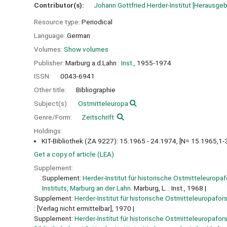
Contributor(s):
Johann Gottfried Herder-Institut
[Herausgeb
Resource type:
Periodical
Language:
German
Volumes:
Show volumes
Publisher:
Marburg a.d.Lahn :
Inst.,
1955-1974
ISSN:
0043-6941
Other title:
Bibliographie
Subject(s):
Ostmitteleuropa
Genre/Form:
Zeitschrift
Holdings:
KIT-Bibliothek (ZA 9227): 15.1965 - 24.1974, [N= 15.1965,1-
Get a copy of article (LEA)
Supplement:
Supplement:
Herder-Institut für historische Ostmitteleurop
Instituts, Marburg an der Lahn.
Marburg, L. : Inst., 1968
Supplement:
Herder-Institut für historische Ostmitteleuropaf
: [Verlag nicht ermittelbar], 1970
Supplement:
Herder-Institut für historische Ostmitteleuropaf