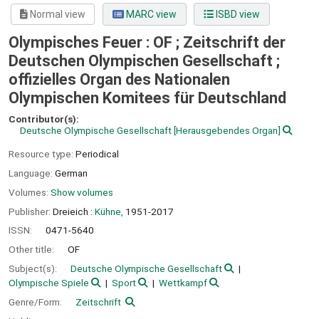
Normal view
MARC view
ISBD view
Olympisches Feuer : OF ; Zeitschrift der
Deutschen Olympischen Gesellschaft ;
offizielles Organ des Nationalen
Olympischen Komitees für Deutschland
Contributor(s):
Deutsche Olympische Gesellschaft
[Herausgebendes Organ]
Resource type:
Periodical
Language:
German
Volumes:
Show volumes
Publisher:
Dreieich :
Kühne,
1951-2017
ISSN:
0471-5640
Other title:
OF
Subject(s):
Deutsche Olympische Gesellschaft
Olympische Spiele
Sport
Wettkampf
Genre/Form:
Zeitschrift