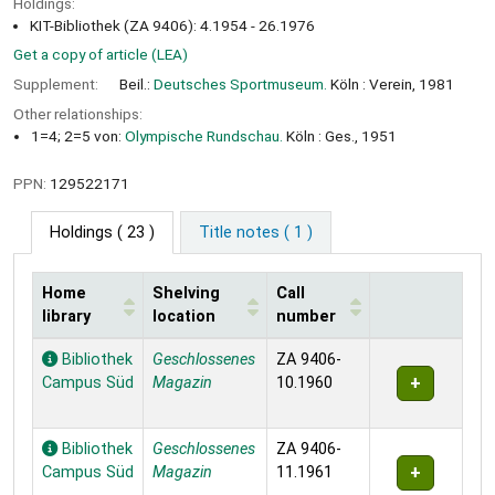
Holdings:
KIT-Bibliothek (ZA 9406): 4.1954 - 26.1976
Get a copy of article (LEA)
Supplement:
Beil.:
Deutsches Sportmuseum.
Köln : Verein, 1981
Other relationships:
1=4; 2=5 von:
Olympische Rundschau.
Köln : Ges., 1951
PPN:
129522171
Holdings
( 23 )
Title notes ( 1 )
Home
Shelving
Call
library
location
number
Holdings
Bibliothek
Geschlossenes
ZA 9406-
Campus Süd
Magazin
10.1960
Bibliothek
Geschlossenes
ZA 9406-
Campus Süd
Magazin
11.1961