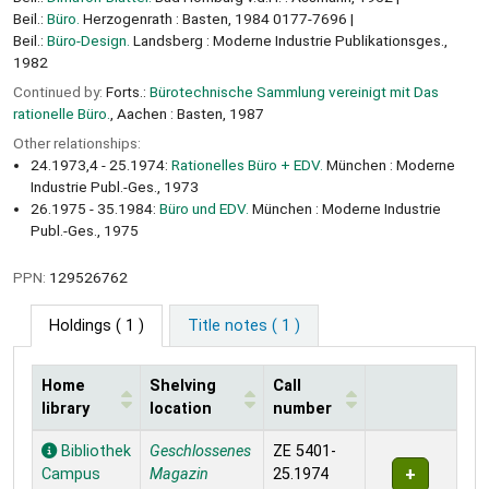
Beil.:
Büro.
Herzogenrath : Basten, 1984 0177-7696
Beil.:
Büro-Design.
Landsberg : Moderne Industrie Publikationsges.,
1982
Continued by:
Forts.:
Bürotechnische Sammlung vereinigt mit Das
rationelle Büro.
, Aachen : Basten, 1987
Other relationships:
24.1973,4 - 25.1974:
Rationelles Büro + EDV.
München : Moderne
Industrie Publ.-Ges., 1973
26.1975 - 35.1984:
Büro und EDV.
München : Moderne Industrie
Publ.-Ges., 1975
PPN:
129526762
Holdings
( 1 )
Title notes ( 1 )
Home
Shelving
Call
library
location
number
Holdings
Bibliothek
Geschlossenes
ZE 5401-
Campus
Magazin
25.1974