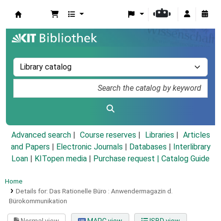
Koha online
Advanced search
Course reserves
Libraries
Articles
and Papers
|
Electronic Journals
|
Databases
|
Interlibrary
Loan
|
KITopen media
|
Purchase request |
Catalog Guide
Home
Details for:
Das Rationelle Büro :
Anwendermagazin d.
Bürokommunikation