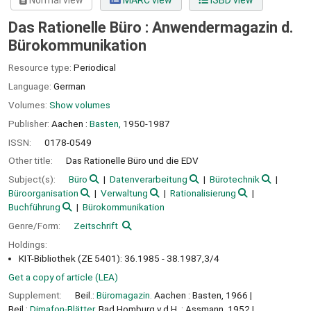
Normal view
MARC view
ISBD view
Das Rationelle Büro : Anwendermagazin d.
Bürokommunikation
Resource type:
Periodical
Language:
German
Volumes:
Show volumes
Publisher:
Aachen :
Basten,
1950-1987
ISSN:
0178-0549
Other title:
Das Rationelle Büro und die EDV
Subject(s):
Büro
Datenverarbeitung
Bürotechnik
Büroorganisation
Verwaltung
Rationalisierung
Buchführung
Bürokommunikation
Genre/Form:
Zeitschrift
Holdings:
KIT-Bibliothek (ZE 5401): 36.1985 - 38.1987,3/4
Get a copy of article (LEA)
Supplement:
Beil.:
Büromagazin.
Aachen : Basten, 1966
Beil.:
Dimafon-Blätter.
Bad Homburg v.d.H. : Assmann, 1952