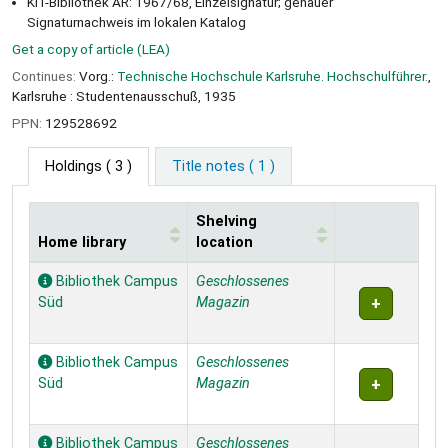
KIT-Bibliothek AR: 1967/68, Einzelsignatur; genauer
Signaturnachweis im lokalen Katalog
Get a copy of article (LEA)
Continues:
Vorg.:
Technische Hochschule Karlsruhe. Hochschulführer.
,
Karlsruhe : Studentenausschuß, 1935
PPN:
129528692
Holdings
( 3 )
Title notes ( 1 )
Shelving
Home library
location
Holdings
Bibliothek Campus
Geschlossenes
Süd
Magazin
Bibliothek Campus
Geschlossenes
Süd
Magazin
Bibliothek Campus
Geschlossenes