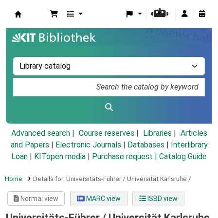
Koha online
Advanced search
Course reserves
Libraries
Articles
and Papers
|
Electronic Journals
|
Databases
|
Interlibrary
Loan
|
KITopen media
|
Purchase request |
Catalog Guide
Home
Details for:
Universitäts-Führer / Universität Karlsruhe /
Normal view
MARC view
ISBD view
Universitäts-Führer / Universität Karlsruhe