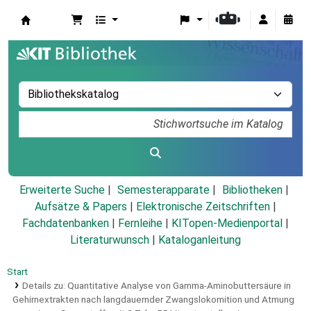
Koha
Erweiterte Suche
Semesterapparate
Bibliotheken
Aufsätze & Papers
|
Elektronische Zeitschriften
|
Fachdatenbanken
|
Fernleihe
|
KITopen-Medienportal
|
Literaturwunsch
|
Kataloganleitung
Start
Details zu:
Quantitative Analyse von Gamma-Aminobuttersäure in
Gehirnextrakten nach langdauernder Zwangslokomition und Atmung