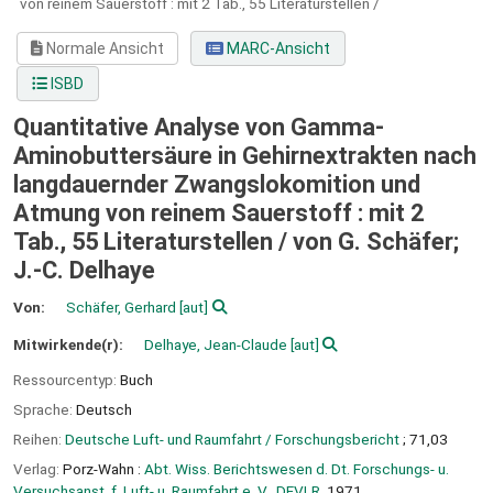
von reinem Sauerstoff :
mit 2 Tab., 55 Literaturstellen /
Normale Ansicht
MARC-Ansicht
ISBD
Quantitative Analyse von Gamma-
Aminobuttersäure in Gehirnextrakten nach
langdauernder Zwangslokomition und
Atmung von reinem Sauerstoff : mit 2
Tab., 55 Literaturstellen /
von G. Schäfer;
J.-C. Delhaye
Von:
Schäfer, Gerhard
[aut]
Mitwirkende(r):
Delhaye, Jean-Claude
[aut]
Ressourcentyp:
Buch
Sprache:
Deutsch
Reihen:
Deutsche Luft- und Raumfahrt / Forschungsbericht
; 71,03
Verlag:
Porz-Wahn :
Abt. Wiss. Berichtswesen d. Dt. Forschungs- u.
Versuchsanst. f. Luft- u. Raumfahrt e. V., DFVLR,
1971