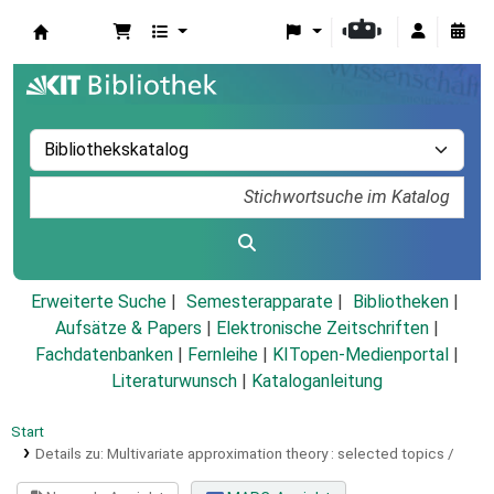
Koha
Erweiterte Suche
Semesterapparate
Bibliotheken
Aufsätze & Papers
|
Elektronische Zeitschriften
|
Fachdatenbanken
|
Fernleihe
|
KITopen-Medienportal
|
Literaturwunsch
|
Kataloganleitung
Start
Details zu:
Multivariate approximation theory :
selected topics /