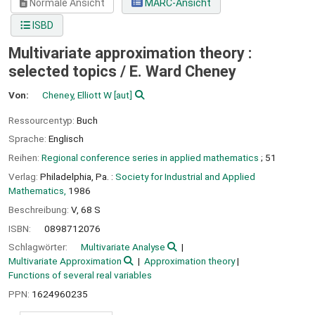
Normale Ansicht
MARC-Ansicht
ISBD
Multivariate approximation theory :
selected topics /
E. Ward Cheney
Von:
Cheney, Elliott W
[aut]
Ressourcentyp:
Buch
Sprache:
Englisch
Reihen:
Regional conference series in applied mathematics
; 51
Verlag:
Philadelphia, Pa. :
Society for Industrial and Applied
Mathematics,
1986
Beschreibung:
V, 68 S
ISBN:
0898712076
Schlagwörter:
Multivariate Analyse
Multivariate Approximation
Approximation theory
Functions of several real variables
PPN:
1624960235