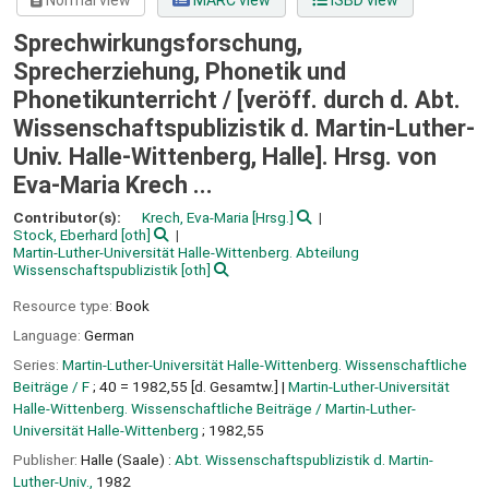
Normal view
MARC view
ISBD view
Sprechwirkungsforschung,
Sprecherziehung, Phonetik und
Phonetikunterricht /
[veröff. durch d. Abt.
Wissenschaftspublizistik d. Martin-Luther-
Univ. Halle-Wittenberg, Halle]. Hrsg. von
Eva-Maria Krech ...
Contributor(s):
Krech, Eva-Maria
[Hrsg.]
Stock, Eberhard
[oth]
Martin-Luther-Universität Halle-Wittenberg. Abteilung
Wissenschaftspublizistik
[oth]
Resource type:
Book
Language:
German
Series:
Martin-Luther-Universität Halle-Wittenberg. Wissenschaftliche
Beiträge / F
; 40 = 1982,55 [d. Gesamtw.]
|
Martin-Luther-Universität
Halle-Wittenberg. Wissenschaftliche Beiträge / Martin-Luther-
Universität Halle-Wittenberg
; 1982,55
Publisher:
Halle (Saale) :
Abt. Wissenschaftspublizistik d. Martin-
Luther-Univ.,
1982