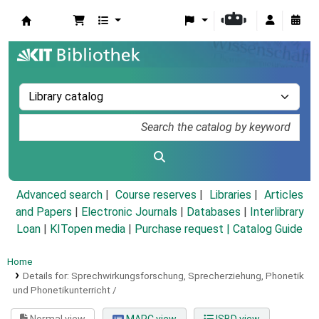
Koha online
Advanced search
Course reserves
Libraries
Articles
and Papers
|
Electronic Journals
|
Databases
|
Interlibrary
Loan
|
KITopen media
|
Purchase request |
Catalog Guide
Home
Details for:
Sprechwirkungsforschung, Sprecherziehung, Phonetik
und Phonetikunterricht /