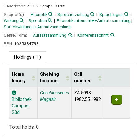
Description:
411 S. : graph. Darst
Subject(s):
Phonetik
Sprecherziehung
Sprachsignal
Wirkung
Sprechen
Phonetikunterricht++Aufsatzsammlung
Sprechwirkung++Aufsatzsammlung
Genre/Form:
Aufsatzsammlung
Konferenzschrift
PPN:
1625384793
Holdings
( 1 )
Home
Shelving
Call
library
location
number
Holdings
Geschlossenes
ZA 5093-
Bibliothek
Magazin
1982,55.1982
Campus
Süd
Total holds: 0