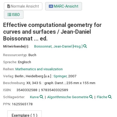
Normale Ansicht
MARC-Ansicht
ISBD
Effective computational geometry for
curves and surfaces /
Jean-Daniel
Boissonnat ... ed.
Mitwirkende(r):
Boissonnat, Jean-Daniel
[Hrsg.]
Ressourcentyp:
Buch
Sprache:
Englisch
Reihen:
Mathematics and visualization
Verlag:
Berlin ;
Heidelberg [u.a.] :
Springer,
2007
Beschreibung:
XII, 343 S. : graph. Darst. ; 235 mm x 155 mm
ISBN:
3540332588
9783540332589
Schlagwörter:
Kurve
Algorithmische Geometrie
Fläche
PPN:
1625565178
Exemplare
( 1 )