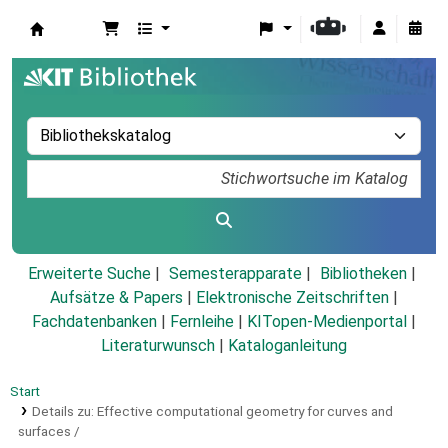
Koha
Erweiterte Suche
Semesterapparate
Bibliotheken
Aufsätze & Papers
|
Elektronische Zeitschriften
|
Fachdatenbanken
|
Fernleihe
|
KITopen-Medienportal
|
Literaturwunsch
|
Kataloganleitung
Start
Details zu:
Effective computational geometry for curves and
surfaces /