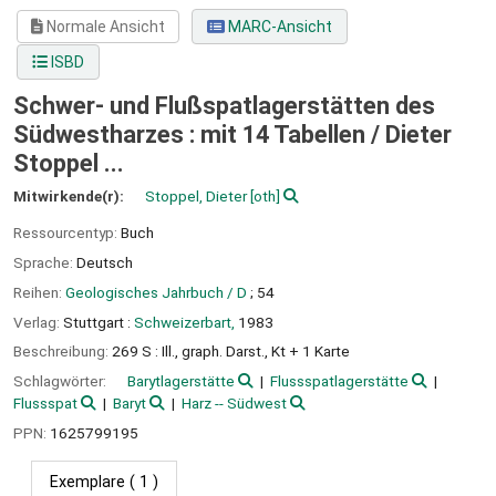
Normale Ansicht
MARC-Ansicht
ISBD
Schwer- und Flußspatlagerstätten des
Südwestharzes : mit 14 Tabellen /
Dieter
Stoppel ...
Mitwirkende(r):
Stoppel, Dieter
[oth]
Ressourcentyp:
Buch
Sprache:
Deutsch
Reihen:
Geologisches Jahrbuch / D
; 54
Verlag:
Stuttgart :
Schweizerbart,
1983
Beschreibung:
269 S : Ill., graph. Darst., Kt + 1 Karte
Schlagwörter:
Barytlagerstätte
Flussspatlagerstätte
Flussspat
Baryt
Harz -- Südwest
PPN:
1625799195
Exemplare
( 1 )