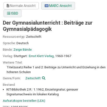
Normale Ansicht
MARC-Ansicht
ISBD
Der Gymnasialunterricht : Beiträge zur
Gymnasialpädagogik
Ressourcentyp:
Zeitschrift
Sprache:
Deutsch
Bände:
Zeige Bände
Verlag:
Stuttgart :
Ernst Klett Verlag,
1960-1967
Weitere Titel:
Titelzusatz Reihe 1 und 2: Beiträge zu Unterricht und Erziehung in den
höheren Schulen
Genre/Form:
Zeitschrift
Bestand:
KIT-Bibliothek 2.R.: 1.1962, Einzelsignatur; genauer
Signaturnachweis im lokalen Katalog
Aufsatzkopie bestellen (LEA)
PPN:
129540196