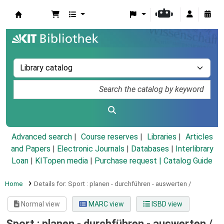
Koha online
Advanced search
Course reserves
Libraries
Articles
and Papers
|
Electronic Journals
|
Databases
|
Interlibrary
Loan
|
KITopen media
|
Purchase request |
Catalog Guide
Home
Details for:
Sport :
planen - durchführen - auswerten /
Normal view
MARC view
ISBD view
Sport : planen - durchführen - auswerten /