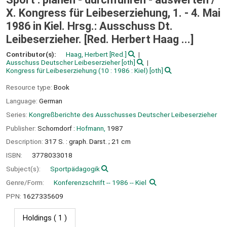
X. Kongress für Leibeserziehung, 1. - 4. Mai
1986 in Kiel. Hrsg.: Ausschuss Dt.
Leibeserzieher. [Red. Herbert Haag ...]
Contributor(s):
Haag, Herbert
[Red.]
Ausschuss Deutscher Leibeserzieher
[oth]
Kongress für Leibeserziehung
(10 : 1986 : Kiel)
[oth]
Resource type:
Book
Language:
German
Series:
Kongreßberichte des Ausschusses Deutscher Leibeserzieher
Publisher:
Schorndorf :
Hofmann,
1987
Description:
317 S. : graph. Darst. ; 21 cm
ISBN:
3778033018
Subject(s):
Sportpädagogik
Genre/Form:
Konferenzschrift -- 1986 -- Kiel
PPN:
1627335609
Holdings
( 1 )