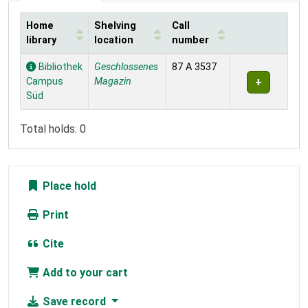
Home
Shelving
Call
library
location
number
Holdings
Bibliothek
Geschlossenes
87 A 3537
Campus
Magazin
Süd
Total holds: 0
Place hold
Print
Cite
Add to your cart
Save record