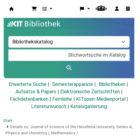
Koha
Erweiterte Suche
Semesterapparate
Bibliotheken
Aufsätze & Papers
|
Elektronische Zeitschriften
|
Fachdatenbanken
|
Fernleihe
|
KITopen-Medienportal
|
Literaturwunsch
|
Kataloganleitung
Start
Details zu:
Journal of science of the Hiroshima University.
Series A,
Physics and chemistry.
I,
Mathematics /