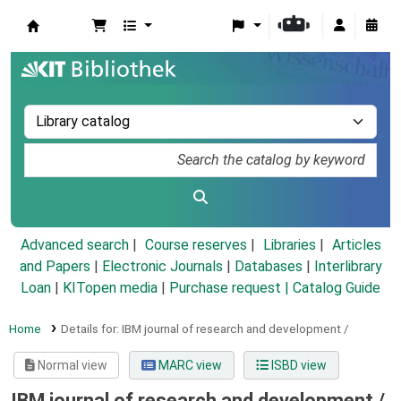
Koha online
Advanced search
Course reserves
Libraries
Articles
and Papers
|
Electronic Journals
|
Databases
|
Interlibrary
Loan
|
KITopen media
|
Purchase request |
Catalog Guide
Home
Details for:
IBM journal of research and development /
Normal view
MARC view
ISBD view
IBM journal of research and development /