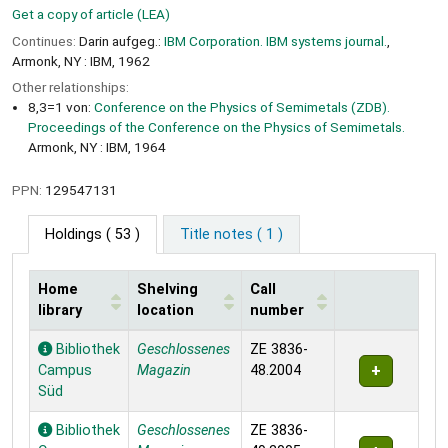
Get a copy of article (LEA)
Continues:
Darin aufgeg.:
IBM Corporation. IBM systems journal.
,
Armonk, NY : IBM, 1962
Other relationships:
8,3=1 von:
Conference on the Physics of Semimetals (ZDB).
Proceedings of the Conference on the Physics of Semimetals.
Armonk, NY : IBM, 1964
PPN:
129547131
Holdings
( 53 )
Title notes ( 1 )
Home
Shelving
Call
library
location
number
Holdings
Bibliothek
Geschlossenes
ZE 3836-
Campus
Magazin
48.2004
Süd
Bibliothek
Geschlossenes
ZE 3836-