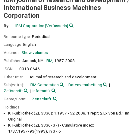
International Business Machines
Corporation
By:
IBM Corporation
[VerfasserIn]
Resource type:
Periodical
Language:
English
Volumes:
Show volumes
Publisher:
Armonk, NY :
IBM,
1957-2008
ISSN:
0018-8646
Other title:
Journal of research and development
Subject(s):
IBM Corporation
Datenverarbeitung
Zeitschrift
Informatik
Genre/Form:
Zeitschrift
Holdings:
KIT-Bibliothek (ZE 3836): 1.1957 - 52.2008, 1 repr.; 2.Ex.von Bd.1 im
Original;
KIT-Bibliothek (ZE 3836- 37) - Cumulative index:
1/37.1957/93(1993), in 37,6