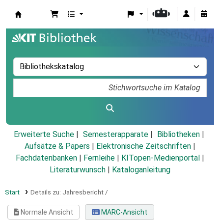
Koha
Erweiterte Suche
Semesterapparate
Bibliotheken
Aufsätze & Papers
|
Elektronische Zeitschriften
|
Fachdatenbanken
|
Fernleihe
|
KITopen-Medienportal
|
Literaturwunsch
|
Kataloganleitung
Start
Details zu:
Jahresbericht /
Normale Ansicht
MARC-Ansicht