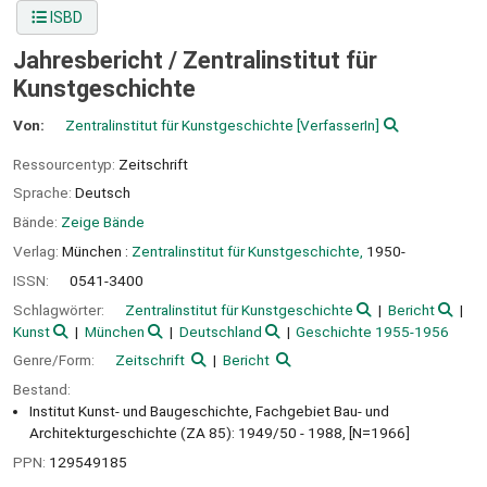
ISBD
Jahresbericht /
Zentralinstitut für
Kunstgeschichte
Von:
Zentralinstitut für Kunstgeschichte
[VerfasserIn]
Ressourcentyp:
Zeitschrift
Sprache:
Deutsch
Bände:
Zeige Bände
Verlag:
München :
Zentralinstitut für Kunstgeschichte,
1950-
ISSN:
0541-3400
Schlagwörter:
Zentralinstitut für Kunstgeschichte
Bericht
Kunst
München
Deutschland
Geschichte 1955-1956
Genre/Form:
Zeitschrift
Bericht
Bestand:
Institut Kunst- und Baugeschichte, Fachgebiet Bau- und
Architekturgeschichte (ZA 85): 1949/50 - 1988, [N=1966]
PPN:
129549185