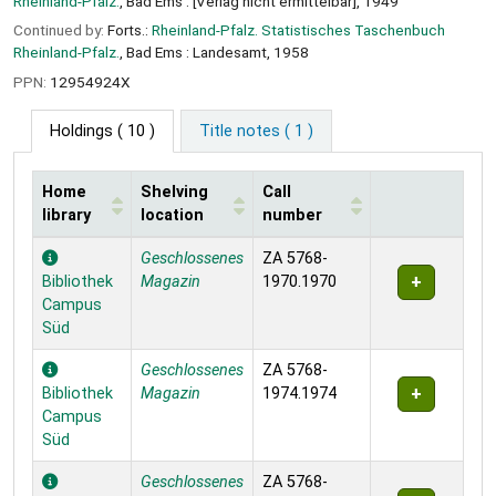
Rheinland-Pfalz.
, Bad Ems : [Verlag nicht ermittelbar], 1949
Continued by:
Forts.:
Rheinland-Pfalz. Statistisches Taschenbuch
Rheinland-Pfalz.
, Bad Ems : Landesamt, 1958
PPN:
12954924X
Holdings
( 10 )
Title notes ( 1 )
Home
Shelving
Call
library
location
number
Holdings
Geschlossenes
ZA 5768-
Bibliothek
Magazin
1970.1970
Campus
Süd
Geschlossenes
ZA 5768-
Bibliothek
Magazin
1974.1974
Campus
Süd
Geschlossenes
ZA 5768-