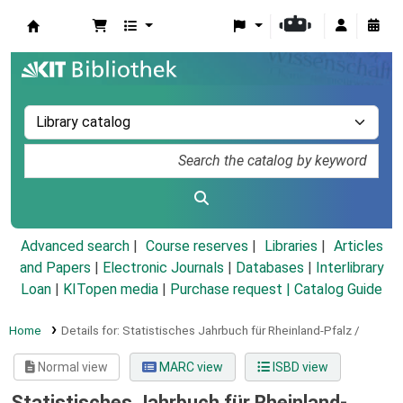
Koha online
Advanced search
Course reserves
Libraries
Articles
and Papers
|
Electronic Journals
|
Databases
|
Interlibrary
Loan
|
KITopen media
|
Purchase request |
Catalog Guide
Home
Details for:
Statistisches Jahrbuch für Rheinland-Pfalz /
Normal view
MARC view
ISBD view
Statistisches Jahrbuch für Rheinland-