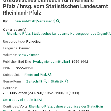
Pfalz /
hrsg. vom Statistischen Landesamt
Rheinland-Pfalz
By:
Rheinland-Pfalz
[VerfasserIn]
Contributor(s):
Rheinland-Pfalz. Statistisches Landesamt
[Herausgebendes Organ]
Resource type:
Periodical
Language:
German
Volumes:
Show volumes
Publisher:
Bad Ems :
[Verlag nicht ermittelbar],
1959-1992
ISSN:
0556-8358
Subject(s):
Rheinland-Pfalz
Genre/Form:
Zeitschrift
Statistik
Holdings:
KIT-Bibliothek (ZA 5768): 1962 - 1980/81(1980)
Get a copy of article (LEA)
Continues:
Vorg.:
Rheinland-Pfalz. Jahresergebnisse der Statistik in